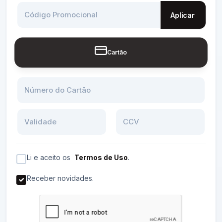
Código Promocional
Aplicar
Cartão
Número do Cartão
Validade
CCV
Li e aceito os
Termos de Uso
.
Receber novidades.